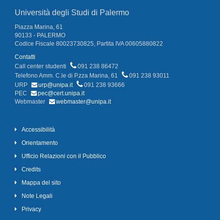
Università degli Studi di Palermo
Piazza Marina, 61
90133 - PALERMO
Codice Fiscale 80023730825, Partita IVA 00605880822
Contatti
Call center studenti
091 238 86472
Telefono Amm. C.le di P.zza Marina, 61
091 238 93011
URP
urp@unipa.it
091 238 93666
PEC
pec@cert.unipa.it
Webmaster
webmaster@unipa.it
Accessibilità
Orientamento
Ufficio Relazioni con il Pubblico
Credits
Mappa del sito
Note Legali
Privacy