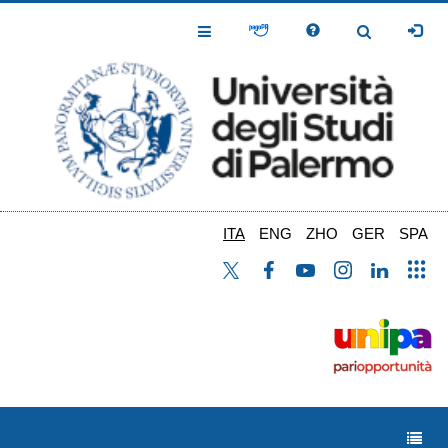
Salta
al
Toggle
Toggle
contenuto
Navigation
Navigation
principale
ITA
ENG
ZHO
GER
SPA