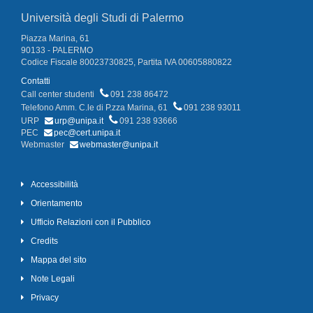
Università degli Studi di Palermo
Piazza Marina, 61
90133 - PALERMO
Codice Fiscale 80023730825, Partita IVA 00605880822
Contatti
Call center studenti
091 238 86472
Telefono Amm. C.le di P.zza Marina, 61
091 238 93011
URP
urp@unipa.it
091 238 93666
PEC
pec@cert.unipa.it
Webmaster
webmaster@unipa.it
Accessibilità
Orientamento
Ufficio Relazioni con il Pubblico
Credits
Mappa del sito
Note Legali
Privacy