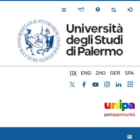
Salta
al
Toggle
Toggle
contenuto
Navigation
Navigation
principale
ITA
ENG
ZHO
GER
SPA