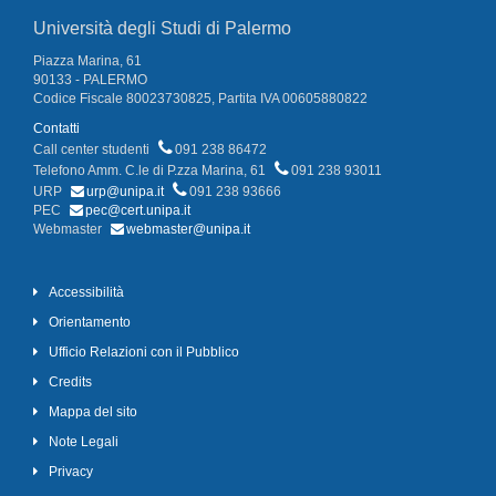
Università degli Studi di Palermo
Piazza Marina, 61
90133 - PALERMO
Codice Fiscale 80023730825, Partita IVA 00605880822
Contatti
Call center studenti
091 238 86472
Telefono Amm. C.le di P.zza Marina, 61
091 238 93011
URP
urp@unipa.it
091 238 93666
PEC
pec@cert.unipa.it
Webmaster
webmaster@unipa.it
Accessibilità
Orientamento
Ufficio Relazioni con il Pubblico
Credits
Mappa del sito
Note Legali
Privacy