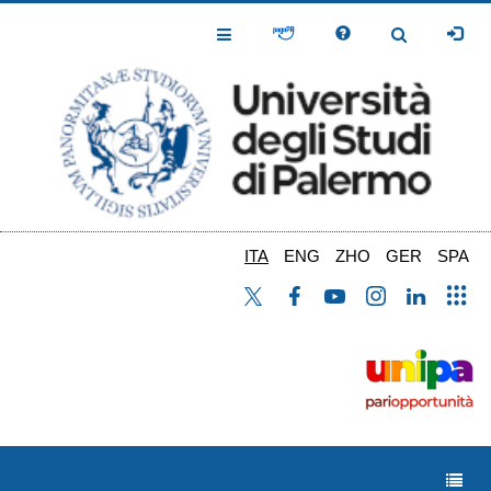
Salta
al
Toggle
Toggle
contenuto
Navigation
Navigation
principale
ITA
ENG
ZHO
GER
SPA