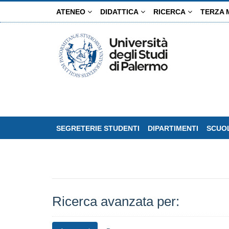
Salta
ATENEO
DIDATTICA
RICERCA
TERZA 
al
contenuto
principale
SEGRETERIE STUDENTI
DIPARTIMENTI
SCUOL
Ricerca avanzata per: