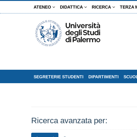
Salta
ATENEO
DIDATTICA
RICERCA
TERZA 
al
contenuto
principale
SEGRETERIE STUDENTI
DIPARTIMENTI
SCUOL
Ricerca avanzata per: