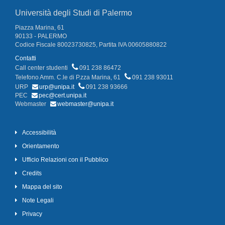
Università degli Studi di Palermo
Piazza Marina, 61
90133 - PALERMO
Codice Fiscale 80023730825, Partita IVA 00605880822
Contatti
Call center studenti
091 238 86472
Telefono Amm. C.le di P.zza Marina, 61
091 238 93011
URP
urp@unipa.it
091 238 93666
PEC
pec@cert.unipa.it
Webmaster
webmaster@unipa.it
Accessibilità
Orientamento
Ufficio Relazioni con il Pubblico
Credits
Mappa del sito
Note Legali
Privacy