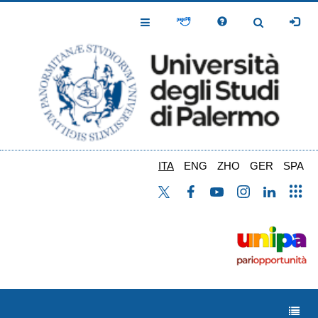
Salta
al
Toggle
Toggle
contenuto
Navigation
Navigation
principale
ITA
ENG
ZHO
GER
SPA