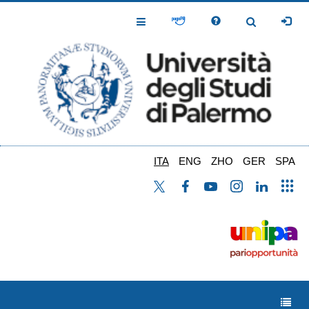
Salta
al
Toggle
Toggle
contenuto
Navigation
Navigation
principale
ITA
ENG
ZHO
GER
SPA