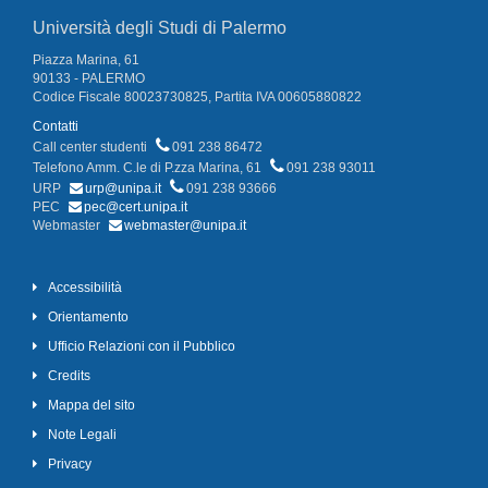
Università degli Studi di Palermo
Piazza Marina, 61
90133 - PALERMO
Codice Fiscale 80023730825, Partita IVA 00605880822
Contatti
Call center studenti
091 238 86472
Telefono Amm. C.le di P.zza Marina, 61
091 238 93011
URP
urp@unipa.it
091 238 93666
PEC
pec@cert.unipa.it
Webmaster
webmaster@unipa.it
Accessibilità
Orientamento
Ufficio Relazioni con il Pubblico
Credits
Mappa del sito
Note Legali
Privacy