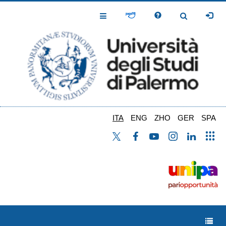
Salta
al
Toggle
Toggle
contenuto
Navigation
Navigation
principale
ITA
ENG
ZHO
GER
SPA