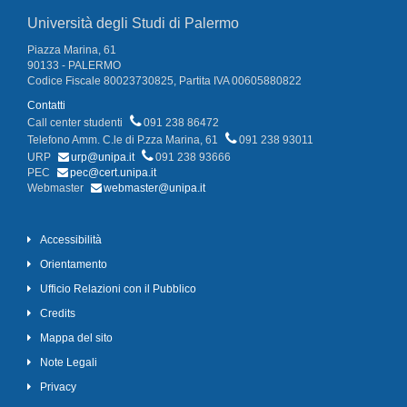
Università degli Studi di Palermo
Piazza Marina, 61
90133 - PALERMO
Codice Fiscale 80023730825, Partita IVA 00605880822
Contatti
Call center studenti
091 238 86472
Telefono Amm. C.le di P.zza Marina, 61
091 238 93011
URP
urp@unipa.it
091 238 93666
PEC
pec@cert.unipa.it
Webmaster
webmaster@unipa.it
Accessibilità
Orientamento
Ufficio Relazioni con il Pubblico
Credits
Mappa del sito
Note Legali
Privacy