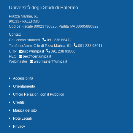
Università degli Studi di Palermo
Piazza Marina, 61
90133 - PALERMO
Codice Fiscale 80023730825, Partita IVA 00605880822
Contatti
Call center studenti
091 238 86472
Telefono Amm. C.le di P.zza Marina, 61
091 238 93011
URP
urp@unipa.it
091 238 93666
PEC
pec@cert.unipa.it
Webmaster
webmaster@unipa.it
Accessibilità
Orientamento
Ufficio Relazioni con il Pubblico
Credits
Mappa del sito
Note Legali
Privacy