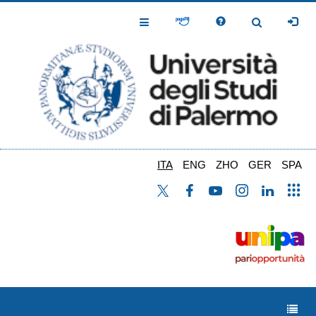
Salta
al
Toggle
Toggle
contenuto
Navigation
Navigation
principale
ITA
ENG
ZHO
GER
SPA