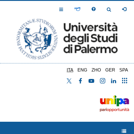
Salta
al
Toggle
Toggle
contenuto
Navigation
Navigation
principale
ITA
ENG
ZHO
GER
SPA