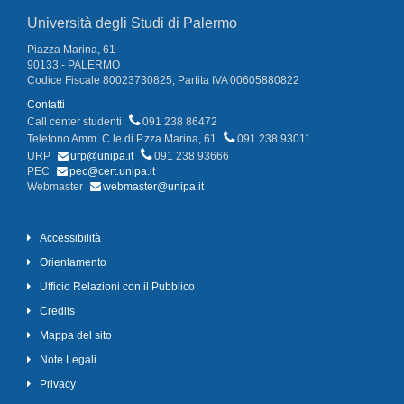
Università degli Studi di Palermo
Piazza Marina, 61
90133 - PALERMO
Codice Fiscale 80023730825, Partita IVA 00605880822
Contatti
Call center studenti
091 238 86472
Telefono Amm. C.le di P.zza Marina, 61
091 238 93011
URP
urp@unipa.it
091 238 93666
PEC
pec@cert.unipa.it
Webmaster
webmaster@unipa.it
Accessibilità
Orientamento
Ufficio Relazioni con il Pubblico
Credits
Mappa del sito
Note Legali
Privacy