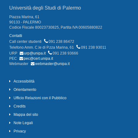
Università degli Studi di Palermo
Piazza Marina, 61
90133 - PALERMO
Codice Fiscale 80023730825, Partita IVA 00605880822
Contatti
Call center studenti
091 238 86472
Telefono Amm. C.le di P.zza Marina, 61
091 238 93011
URP
urp@unipa.it
091 238 93666
PEC
pec@cert.unipa.it
Webmaster
webmaster@unipa.it
Accessibilità
Orientamento
Ufficio Relazioni con il Pubblico
Credits
Mappa del sito
Note Legali
Privacy