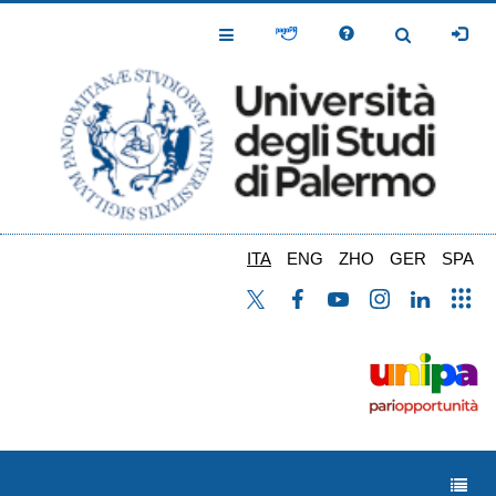
Salta
al
Toggle
Toggle
contenuto
Navigation
Navigation
principale
ITA
ENG
ZHO
GER
SPA