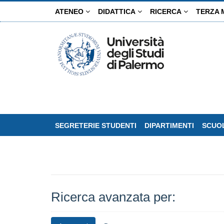
Salta
ATENEO
DIDATTICA
RICERCA
TERZA 
al
contenuto
principale
SEGRETERIE STUDENTI
DIPARTIMENTI
SCUOL
Ricerca avanzata per: