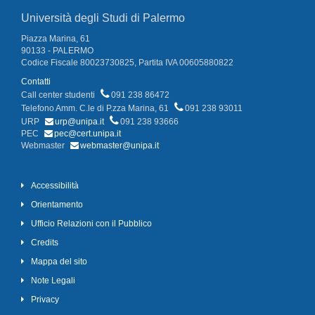
Università degli Studi di Palermo
Piazza Marina, 61
90133 - PALERMO
Codice Fiscale 80023730825, Partita IVA 00605880822
Contatti
Call center studenti
091 238 86472
Telefono Amm. C.le di P.zza Marina, 61
091 238 93011
URP
urp@unipa.it
091 238 93666
PEC
pec@cert.unipa.it
Webmaster
webmaster@unipa.it
Accessibilità
Orientamento
Ufficio Relazioni con il Pubblico
Credits
Mappa del sito
Note Legali
Privacy