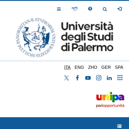
Salta
al
Toggle
Toggle
contenuto
Navigation
Navigation
principale
ITA
ENG
ZHO
GER
SPA