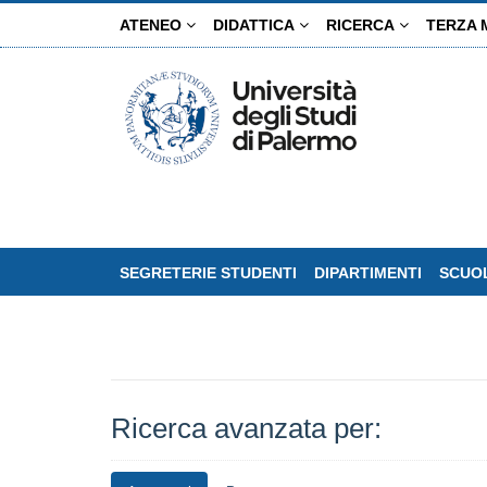
Salta
ATENEO
DIDATTICA
RICERCA
TERZA 
al
contenuto
principale
SEGRETERIE STUDENTI
DIPARTIMENTI
SCUOL
Ricerca avanzata per: