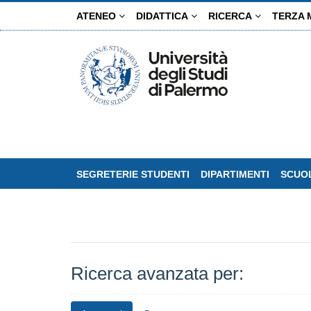
Salta
ATENEO
DIDATTICA
RICERCA
TERZA 
al
contenuto
principale
SEGRETERIE STUDENTI
DIPARTIMENTI
SCUOL
Ricerca avanzata per: