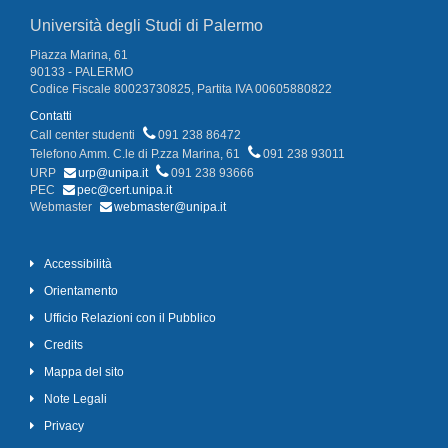
Università degli Studi di Palermo
Piazza Marina, 61
90133 - PALERMO
Codice Fiscale 80023730825, Partita IVA 00605880822
Contatti
Call center studenti
091 238 86472
Telefono Amm. C.le di P.zza Marina, 61
091 238 93011
URP
urp@unipa.it
091 238 93666
PEC
pec@cert.unipa.it
Webmaster
webmaster@unipa.it
Accessibilità
Orientamento
Ufficio Relazioni con il Pubblico
Credits
Mappa del sito
Note Legali
Privacy