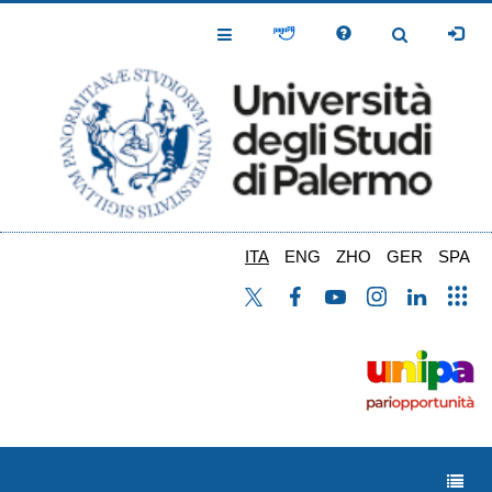
Salta
al
Toggle
Toggle
contenuto
Navigation
Navigation
principale
ITA
ENG
ZHO
GER
SPA