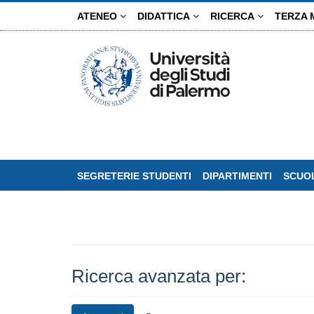
Salta
ATENEO
DIDATTICA
RICERCA
TERZA 
al
contenuto
principale
SEGRETERIE STUDENTI
DIPARTIMENTI
SCUOL
Ricerca avanzata per: