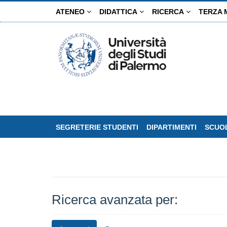
Salta
ATENEO
DIDATTICA
RICERCA
TERZA 
al
contenuto
principale
SEGRETERIE STUDENTI
DIPARTIMENTI
SCUOL
Ricerca avanzata per: