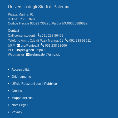
Università degli Studi di Palermo
Piazza Marina, 61
90133 - PALERMO
Codice Fiscale 80023730825, Partita IVA 00605880822
Contatti
Call center studenti
091 238 86472
Telefono Amm. C.le di P.zza Marina, 61
091 238 93011
URP
urp@unipa.it
091 238 93666
PEC
pec@cert.unipa.it
Webmaster
webmaster@unipa.it
Accessibilità
Orientamento
Ufficio Relazioni con il Pubblico
Credits
Mappa del sito
Note Legali
Privacy