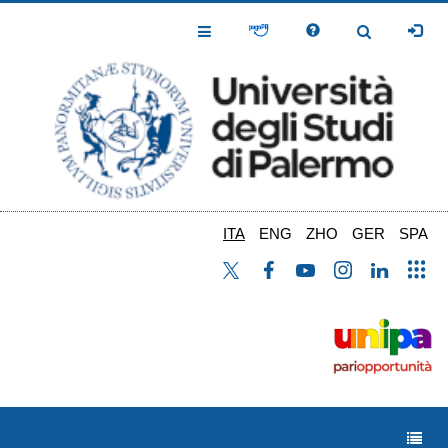
Salta
al
Toggle
Toggle
contenuto
Navigation
Navigation
principale
ITA
ENG
ZHO
GER
SPA