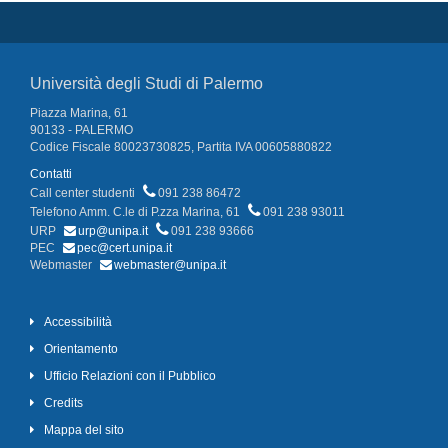
Università degli Studi di Palermo
Piazza Marina, 61
90133 - PALERMO
Codice Fiscale 80023730825, Partita IVA 00605880822
Contatti
Call center studenti
091 238 86472
Telefono Amm. C.le di P.zza Marina, 61
091 238 93011
URP
urp@unipa.it
091 238 93666
PEC
pec@cert.unipa.it
Webmaster
webmaster@unipa.it
Accessibilità
Orientamento
Ufficio Relazioni con il Pubblico
Credits
Mappa del sito