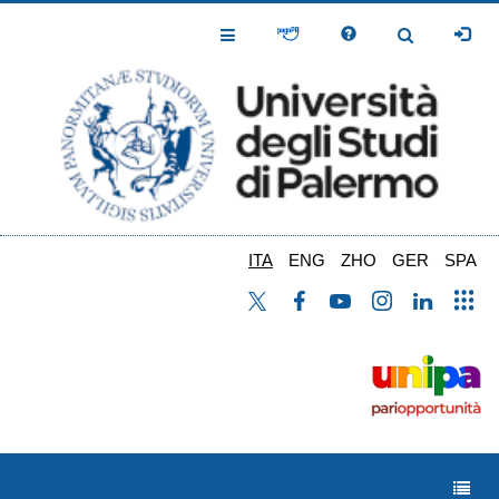
Salta
al
Toggle
Toggle
contenuto
Navigation
Navigation
principale
ITA
ENG
ZHO
GER
SPA