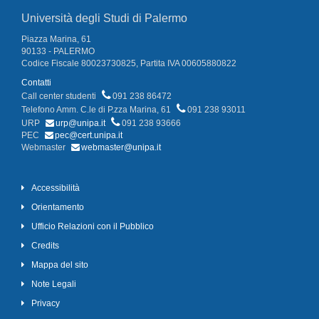
Università degli Studi di Palermo
Piazza Marina, 61
90133 - PALERMO
Codice Fiscale 80023730825, Partita IVA 00605880822
Contatti
Call center studenti
091 238 86472
Telefono Amm. C.le di P.zza Marina, 61
091 238 93011
URP
urp@unipa.it
091 238 93666
PEC
pec@cert.unipa.it
Webmaster
webmaster@unipa.it
Accessibilità
Orientamento
Ufficio Relazioni con il Pubblico
Credits
Mappa del sito
Note Legali
Privacy