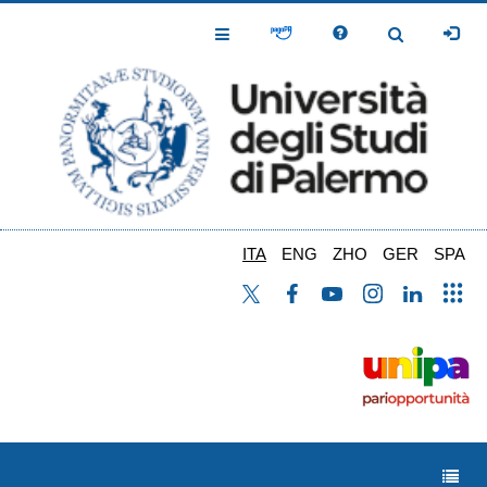
Salta
al
Toggle
Toggle
contenuto
Navigation
Navigation
principale
ITA
ENG
ZHO
GER
SPA