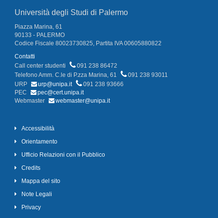
Università degli Studi di Palermo
Piazza Marina, 61
90133 - PALERMO
Codice Fiscale 80023730825, Partita IVA 00605880822
Contatti
Call center studenti
091 238 86472
Telefono Amm. C.le di P.zza Marina, 61
091 238 93011
URP
urp@unipa.it
091 238 93666
PEC
pec@cert.unipa.it
Webmaster
webmaster@unipa.it
Accessibilità
Orientamento
Ufficio Relazioni con il Pubblico
Credits
Mappa del sito
Note Legali
Privacy