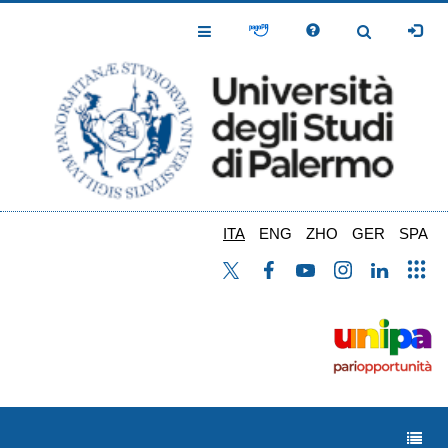
Salta
al
Toggle
Toggle
contenuto
Navigation
Navigation
principale
ITA
ENG
ZHO
GER
SPA