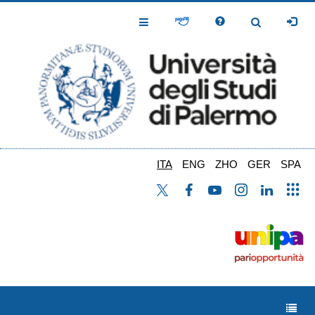
Salta
al
Toggle
Toggle
contenuto
Navigation
Navigation
principale
ITA
ENG
ZHO
GER
SPA