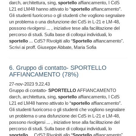
darch, architettura, sing,
sportello
affiancamento, I CdS
L21 ed LM48 hanno attivato lo “
sportello
affiancamento”.
Gli studenti fuoricorso o gli studenti che vogliono segnalare
un problema o una disfunzione dei CdS in L-21 e LM-48,
possono rivolgersi ... , iniziative tese alla facilitazione del
percorso di studi. Sulla base di colloqui individuali, lo
sportello
... CdS? Rivolgiti allo “
Sportello
affiancamento".
Scrivi ai proff. Giuseppe Abbate, Maria Sofia
6. Gruppo di contatto- SPORTELLO
AFFIANCAMENTO (78%)
27-nov-2023 9.22.43
Gruppo di contatto-
SPORTELLO
AFFIANCAMENTO
darch, architettura, sing,
sportello
affiancamento, I CdS
L21 ed LM48 hanno attivato lo “
sportello
affiancamento”.
Gli studenti fuoricorso o gli studenti che vogliono segnalare
un problema o una disfunzione dei CdS in L-21 e LM-48,
possono rivolgersi ... , iniziative tese alla facilitazione del
percorso di studi. Sulla base di colloqui individuali, lo
sportello
... CdS? Rivolgiti allo “
Sportello
affiancamento".