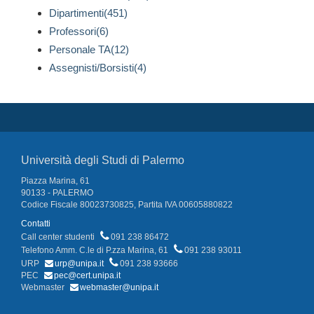
Dipartimenti(451)
Professori(6)
Personale TA(12)
Assegnisti/Borsisti(4)
Università degli Studi di Palermo
Piazza Marina, 61
90133 - PALERMO
Codice Fiscale 80023730825, Partita IVA 00605880822
Contatti
Call center studenti
091 238 86472
Telefono Amm. C.le di P.zza Marina, 61
091 238 93011
URP
urp@unipa.it
091 238 93666
PEC
pec@cert.unipa.it
Webmaster
webmaster@unipa.it