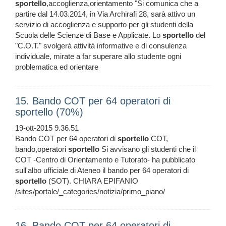
sportello
,accoglienza,orientamento "Si comunica che a
partire dal 14.03.2014, in Via Archirafi 28, sarà attivo un
servizio di accoglienza e supporto per gli studenti della
Scuola delle Scienze di Base e Applicate. Lo
sportello
del
"C.O.T." svolgerà attività informative e di consulenza
individuale, mirate a far superare allo studente ogni
problematica ed orientare
15. Bando COT per 64 operatori di
sportello (70%)
19-ott-2015 9.36.51
Bando COT per 64 operatori di
sportello
COT,
bando,operatori
sportello
Si avvisano gli studenti che il
COT -Centro di Orientamento e Tutorato- ha pubblicato
sull'albo ufficiale di Ateneo il bando per 64 operatori di
sportello
(SOT). CHIARA EPIFANIO
/sites/portale/_categories/notizia/primo_piano/
16. Bando COT per 64 operatori di