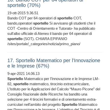
sportello (70%)
19-ott-2015 9.36.51
Bando COT per 64 operatori di
sportello
COT,
bando,operatori
sportello
Si avvisano gli studenti che il
COT -Centro di Orientamento e Tutorato- ha pubblicato
sull'albo ufficiale di Ateneo il bando per 64 operatori di
sportello
(SOT). CHIARA EPIFANIO
/sites/portale/_categories/notizia/primo_piano/
17. Sportello Matematico per l'Innovazione
e le Imprese (67%)
9-apr-2021 14.06.13
Sportello
Matematico per l'Innovazione e le Imprese LM-
82,
sportello
matematico, tirocinio extracurriculare,
L’Istituto per le Applicazioni del Calcolo “Mauro Picone” del
Consiglio Nazionale delle Ricerche ha bandito una
selezione per 4 tirocini formativi e di orientamento extra-
curriculari nell’ambito del progetto
Sportello
Matematico
per l’Innovazione e le Imprese. L'obiettivo del Tirocinio è di