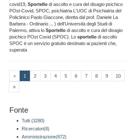
covid19,
Sportello
di ascolto e cura del disagio psichico
POst-Covid, SPOC, psichiatria L'UOC di Psichiatria del
Policlinico Paolo Giaccone, diretta dal prof. Daniele La
Barbera - Ordinario ... ) dell'Università degli Studi di
Palermo, attiva lo
Sportello
di ascolto e cura del disagio
psichico POst Covid (SPOC). Lo
sportello
di ascolto
SPOC è un servizio gratuito destinato ai pazienti che,
superata
(current)
«
1
2
3
4
5
6
7
8
9
10
»
Fonte
Tutti (3280)
Ricercatori(8)
Amministrazione(872)