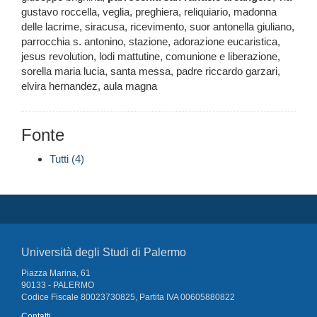
gustavo roccella, veglia, preghiera, reliquiario, madonna
delle lacrime, siracusa, ricevimento, suor antonella giuliano,
parrocchia s. antonino, stazione, adorazione eucaristica,
jesus revolution, lodi mattutine, comunione e liberazione,
sorella maria lucia, santa messa, padre riccardo garzari,
elvira hernandez, aula magna
Fonte
Tutti (4)
Università degli Studi di Palermo
Piazza Marina, 61
90133 - PALERMO
Codice Fiscale 80023730825, Partita IVA 00605880822
Contatti