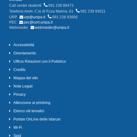
Call center studenti
091 238 86472
Telefono Amm. C.le di P.zza Marina, 61
091 238 93011
URP
urp@unipa.it
091 238 93666
PEC
pec@cert.unipa.it
Webmaster
webmaster@unipa.it
Accessibilità
Orientamento
Ufficio Relazioni con il Pubblico
Credits
Mappa del sito
Note Legali
Privacy
Attenzione al phishing
Elenco siti tematici
Portale OnLine delle Istanze
Wi-Fi
Spid