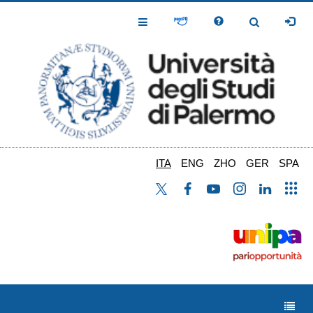
Salta
al
Toggle
Toggle
contenuto
Navigation
Navigation
principale
ITA
ENG
ZHO
GER
SPA