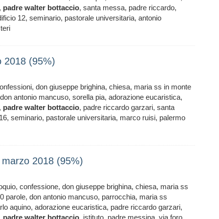
,
padre
walter
bottaccio
, santa messa, padre riccardo,
ificio 12, seminario, pastorale universitaria, antonio
teri
zo 2018 (95%)
confessioni, don giuseppe brighina, chiesa, maria ss in monte
, don antonio mancuso, sorella pia, adorazione eucaristica,
,
padre
walter
bottaccio
, padre riccardo garzari, santa
6, seminario, pastorale universitaria, marco ruisi, palermo
 4 marzo 2018 (95%)
loquio, confessione, don giuseppe brighina, chiesa, maria ss
 10 parole, don antonio mancuso, parrocchia, maria ss
arlo aquino, adorazione eucaristica, padre riccardo garzari,
,
padre
walter
bottaccio
, istituto, padre messina, via foro