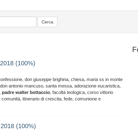
F
o 2018 (100%)
 confessione, don giuseppe brighina, chiesa, maria ss in monte
e, don antonio mancuso, santa messa, adorazione eucaristica,
,
padre
walter
bottaccio
, facoltà teologica, corso vittorio
comunità, itinerario di crescita, fede, comunione e
le 2018 (100%)