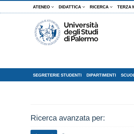
Salta
ATENEO
DIDATTICA
RICERCA
TERZA 
al
contenuto
principale
SEGRETERIE STUDENTI
DIPARTIMENTI
SCUOL
Ricerca avanzata per: