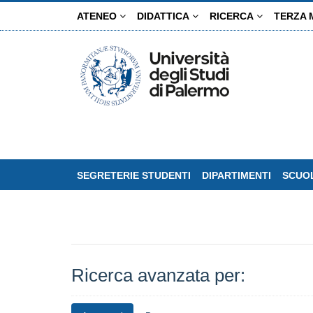
Salta
ATENEO
DIDATTICA
RICERCA
TERZA 
al
contenuto
principale
SEGRETERIE STUDENTI
DIPARTIMENTI
SCUOL
Ricerca avanzata per: