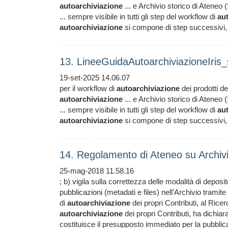
autoarchiviazione
... e Archivio storico di Ateneo 
... sempre visibile in tutti gli step del workflow di
au
autoarchiviazione
si compone di step successivi, di
13. LineeGuidaAutoarchiviazioneIri
19-set-2025 14.06.07
per il workflow di
autoarchiviazione
dei prodotti del
autoarchiviazione
... e Archivio storico di Ateneo 
... sempre visibile in tutti gli step del workflow di
au
autoarchiviazione
si compone di step successivi, di
14. Regolamento di Ateneo su Archivi
25-mag-2018 11.58.16
; b) vigila sulla correttezza delle modalità di deposi
pubblicazioni (metadati e files) nell’Archivio tramite
di
autoarchiviazione
dei propri Contributi, al Ricer
autoarchiviazione
dei propri Contributi, ha dichiara
costituisce il presupposto immediato per la pubbli