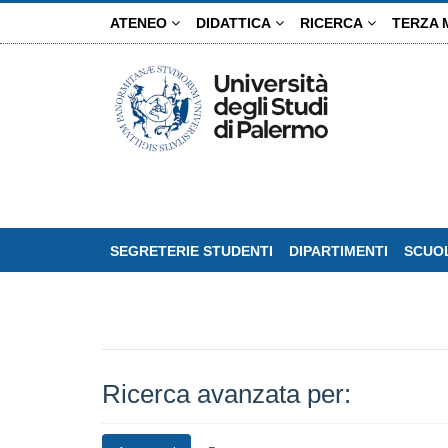
Salta
ATENEO
DIDATTICA
RICERCA
TERZA 
al
contenuto
principale
SEGRETERIE STUDENTI
DIPARTIMENTI
SCUOL
Ricerca avanzata per: