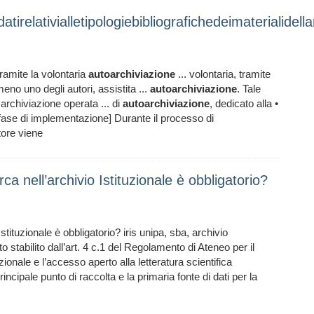
atirelativialletipologiebibliografichedeimaterialidella
tramite la volontaria
autoarchiviazione
... volontaria, tramite
eno uno degli autori, assistita ...
autoarchiviazione
. Tale
rchiviazione operata ... di
autoarchiviazione
, dedicato alla •
fase di implementazione] Durante il processo di
tore viene
rca nell’archivio Istituzionale è obbligatorio?
Istituzionale è obbligatorio? iris unipa, sba, archivio
o stabilito dall’art. 4 c.1 del Regolamento di Ateneo per il
uzionale e l’accesso aperto alla letteratura scientifica
rincipale punto di raccolta e la primaria fonte di dati per la