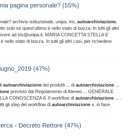
 mia pagina personale? (55%)
le? archivio istituzionale, unipa, iris,
autoarchiviazione
,
o solo se quest’ultimo è nello stato di bozza. In tutti gli altri
 scrivere ad iris@unipa.it. MARIA CONCETTA STELLA E’
nello stato di bozza. In tutti gli altri casi, per richiedere
_giugno_2019 (47%)
di
autoarchiviazione
dei prodotti ... di
autoarchiviazione
...
zione
previsto dal Regolamento di Ateneo ... GENERALE
LA CONOSCENZA 8. Il workflow di
autoarchiviazione
... .
tti gli step del workflow di
autoarchiviazione
e, in fase
cerca - Decreto Rettore (47%)