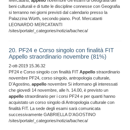
Mercatanti,
appello
novembre Gli esami di Geografia dei
beni culturali e di tutte le discipline connesse con Geografia
si terranno nei giorni previsti dal calendario presso la
Palazzina Würth, secondo piano. Prof. Mercatanti
LEONARDO MERCATANTI
/sites/portale/_categories/notizia/bacheca/
20. PF24 e Corso singolo con finalità FIT
Appello straordinario novembre (81%)
2-ott-2019 15.36.32
PF24 e Corso singolo con finalità FIT
Appello
straordinario
novembre PF24, corso singolo, antropologia culturale,
D'Agostino,
appello
novembre Si informano gli interessati
che giovedì 14 novembre, alle h. 14.00, è previsto un
appello
straordinario per i corsi PF24 e per quanti hanno
acquistato un corso singolo di Antropologia culturale con
finalità FIT. La sede degli esami sarà comunicata
successivamente GABRIELLA D'AGOSTINO
/sites/portale/_categories/notizia/bacheca/