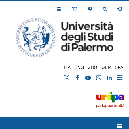
Salta
al
Toggle
Toggle
contenuto
Navigation
Navigation
principale
ITA
ENG
ZHO
GER
SPA