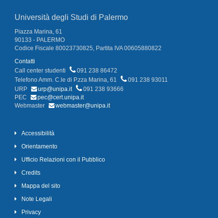
Università degli Studi di Palermo
Piazza Marina, 61
90133 - PALERMO
Codice Fiscale 80023730825, Partita IVA 00605880822
Contatti
Call center studenti
091 238 86472
Telefono Amm. C.le di P.zza Marina, 61
091 238 93011
URP
urp@unipa.it
091 238 93666
PEC
pec@cert.unipa.it
Webmaster
webmaster@unipa.it
Accessibilità
Orientamento
Ufficio Relazioni con il Pubblico
Credits
Mappa del sito
Note Legali
Privacy