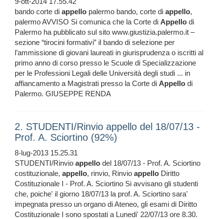
9-ott-2014 17.55.42
bando corte di
appello
palermo bando, corte di
appello
,
palermo AVVISO Si comunica che la Corte di
Appello
di
Palermo ha pubblicato sul sito www.giustizia.palermo.it –
sezione “tirocini formativi” il bando di selezione per
l’ammissione di giovani laureati in giurisprudenza o iscritti al
primo anno di corso presso le Scuole di Specializzazione
per le Professioni Legali delle Università degli studi ... in
affiancamento a Magistrati presso la Corte di
Appello
di
Palermo. GIUSEPPE RENDA
2. STUDENTI/Rinvio appello del 18/07/13 -
Prof. A. Sciortino (92%)
8-lug-2013 15.25.31
STUDENTI/Rinvio
appello
del 18/07/13 - Prof. A. Sciortino
costituzionale,
appello
, rinvio, Rinvio
appello
Diritto
Costituzionale I - Prof. A. Sciortino Si avvisano gli studenti
che, poiche' il giorno 18/07/13 la prof. A. Sciortino sara'
impegnata presso un organo di Ateneo, gli esami di Diritto
Costituzionale I sono spostati a Lunedi' 22/07/13 ore 8.30.