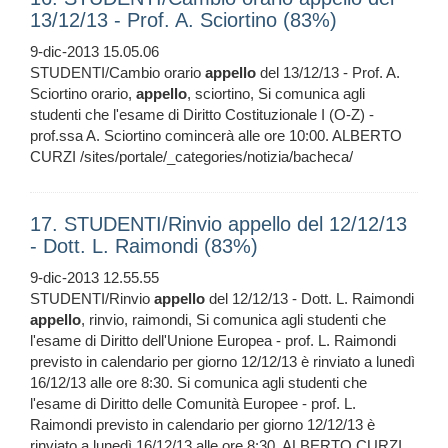
13/12/13 - Prof. A. Sciortino (83%)
9-dic-2013 15.05.06
STUDENTI/Cambio orario
appello
del 13/12/13 - Prof. A.
Sciortino orario,
appello
, sciortino, Si comunica agli
studenti che l'esame di Diritto Costituzionale I (O-Z) -
prof.ssa A. Sciortino comincerà alle ore 10:00. ALBERTO
CURZI /sites/portale/_categories/notizia/bacheca/
17. STUDENTI/Rinvio appello del 12/12/13
- Dott. L. Raimondi (83%)
9-dic-2013 12.55.55
STUDENTI/Rinvio
appello
del 12/12/13 - Dott. L. Raimondi
appello
, rinvio, raimondi, Si comunica agli studenti che
l'esame di Diritto dell'Unione Europea - prof. L. Raimondi
previsto in calendario per giorno 12/12/13 è rinviato a lunedì
16/12/13 alle ore 8:30. Si comunica agli studenti che
l'esame di Diritto delle Comunità Europee - prof. L.
Raimondi previsto in calendario per giorno 12/12/13 è
rinviato a lunedì 16/12/13 alle ore 8:30. ALBERTO CURZI