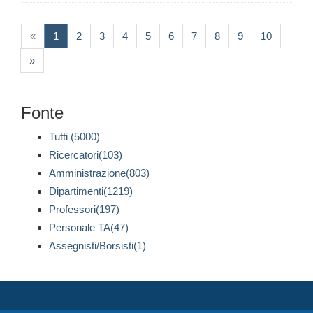
(current)
«
1
2
3
4
5
6
7
8
9
10
»
Fonte
Tutti (5000)
Ricercatori(103)
Amministrazione(803)
Dipartimenti(1219)
Professori(197)
Personale TA(47)
Assegnisti/Borsisti(1)