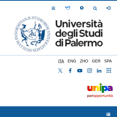
Salta
al
Toggle
Toggle
contenuto
Navigation
Navigation
principale
ITA
ENG
ZHO
GER
SPA