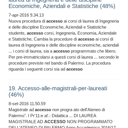
Economiche, Aziendali e Statistiche (48%)
7-apr-2016 9.34.13
Nuova procedura di
accesso
ai corsi di laurea di Ingegneria
e delle discipline Economiche, Aziendali e Statistiche
students,
accesso
corsi, Ingegneria, Economia, Aziendale
e Statistiche, Cambia la procedure di
accesso
ai corsi di
laurea di Ingegneria e delle discipline economiche, aziendali
... i corsi di laurea, sia a
accesso
programmato che libero.
Per pre-immatricolarsi a questi corsi di laurea ... secondo le
procedure previste nel bando di Palermo. La procedura
riguarda i seguenti corsi sia ad
accesso
19. Accesso-alle-magistrali-per-laureati
(46%)
8-set-2016 11.50.59
Magistrale ad
accesso
non progra ato dell'Ateneo di
Palermo". I Pr'11:e al'.: Didattica ... DI LAUREA
MAGISTRALE AD
ACCESSO
NON PROGRAMMATO
DELL'ATENEO DI PALERMO Anno Accademico 2016/17