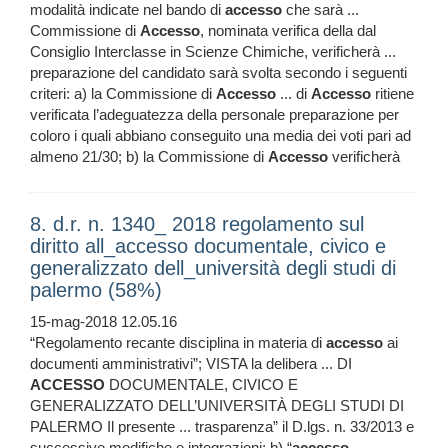
modalità indicate nel bando di
accesso
che sarà ...
Commissione di
Accesso
, nominata verifica della dal
Consiglio Interclasse in Scienze Chimiche, verificherà ...
preparazione del candidato sarà svolta secondo i seguenti
criteri: a) la Commissione di
Accesso
... di
Accesso
ritiene
verificata l’adeguatezza della personale preparazione per
coloro i quali abbiano conseguito una media dei voti pari ad
almeno 21/30; b) la Commissione di
Accesso
verificherà
8. d.r. n. 1340_ 2018 regolamento sul
diritto all_accesso documentale, civico e
generalizzato dell_università degli studi di
palermo (58%)
15-mag-2018 12.05.16
“Regolamento recante disciplina in materia di
accesso
ai
documenti amministrativi”; VISTA la delibera ... DI
ACCESSO
DOCUMENTALE, CIVICO E
GENERALIZZATO DELL’UNIVERSITÀ DEGLI STUDI DI
PALERMO Il presente ... trasparenza” il D.lgs. n. 33/2013 e
successive modifiche e integrazioni; b) “
accesso