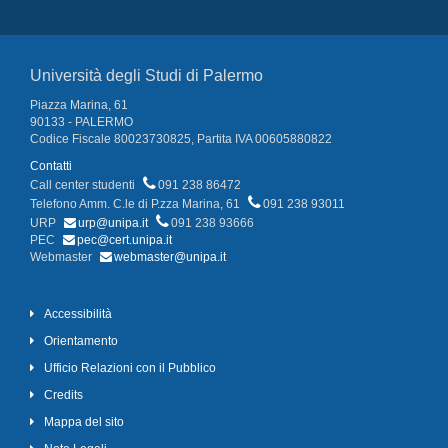
Università degli Studi di Palermo
Piazza Marina, 61
90133 - PALERMO
Codice Fiscale 80023730825, Partita IVA 00605880822
Contatti
Call center studenti
091 238 86472
Telefono Amm. C.le di P.zza Marina, 61
091 238 93011
URP
urp@unipa.it
091 238 93666
PEC
pec@cert.unipa.it
Webmaster
webmaster@unipa.it
Accessibilità
Orientamento
Ufficio Relazioni con il Pubblico
Credits
Mappa del sito