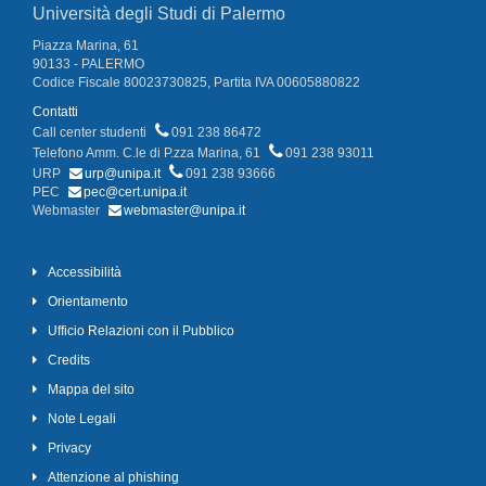
Università degli Studi di Palermo
Piazza Marina, 61
90133 - PALERMO
Codice Fiscale 80023730825, Partita IVA 00605880822
Contatti
Call center studenti
091 238 86472
Telefono Amm. C.le di P.zza Marina, 61
091 238 93011
URP
urp@unipa.it
091 238 93666
PEC
pec@cert.unipa.it
Webmaster
webmaster@unipa.it
Accessibilità
Orientamento
Ufficio Relazioni con il Pubblico
Credits
Mappa del sito
Note Legali
Privacy
Attenzione al phishing