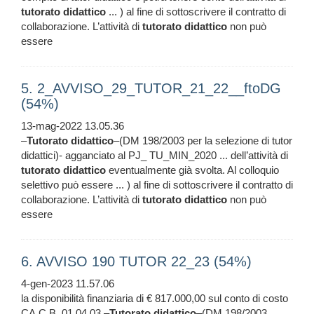
tutorato
didattico
... ) al fine di sottoscrivere il contratto di
collaborazione. L’attività di
tutorato
didattico
non può
essere
5. 2_AVVISO_29_TUTOR_21_22__ftoDG
(54%)
13-mag-2022 13.05.36
–
Tutorato
didattico
–(DM 198/2003 per la selezione di tutor
didattici)- agganciato al PJ_ TU_MIN_2020 ... dell’attività di
tutorato
didattico
eventualmente già svolta. Al colloquio
selettivo può essere ... ) al fine di sottoscrivere il contratto di
collaborazione. L’attività di
tutorato
didattico
non può
essere
6. AVVISO 190 TUTOR 22_23 (54%)
4-gen-2023 11.57.06
la disponibilità finanziaria di € 817.000,00 sul conto di costo
CA.C.B. 01.04.03 –
Tutorato
didattico
–(DM 198/2003 ...