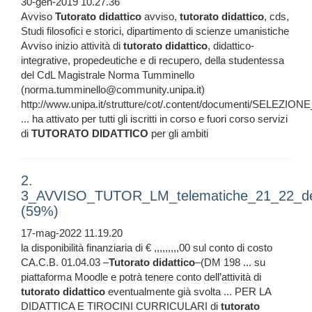
30-gen-2019 10.27.36
Avviso
Tutorato
didattico
avviso,
tutorato
didattico
, cds,
Studi filosofici e storici, dipartimento di scienze umanistiche
Avviso inizio attività di
tutorato
didattico
, didattico-
integrative, propedeutiche e di recupero, della studentessa
del CdL Magistrale Norma Tumminello
(norma.tumminello@community.unipa.it)
http://www.unipa.it/strutture/cot/.content/documenti/SELE
... ha attivato per tutti gli iscritti in corso e fuori corso servizi
di
TUTORATO
DIDATTICO
per gli ambiti
2.
3_AVVISO_TUTOR_LM_telematiche_21_22_def
(59%)
17-mag-2022 11.19.20
la disponibilità finanziaria di € ,,,,,,,,,00 sul conto di costo
CA.C.B. 01.04.03 –
Tutorato
didattico
–(DM 198 ... su
piattaforma Moodle e potrà tenere conto dell’attività di
tutorato
didattico
eventualmente già svolta ... PER LA
DIDATTICA E TIROCINI CURRICULARI di
tutorato