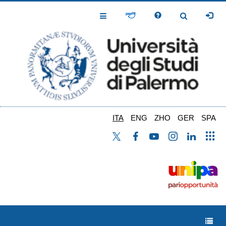
Salta
al
Toggle
Toggle
contenuto
Navigation
Navigation
principale
ITA
ENG
ZHO
GER
SPA