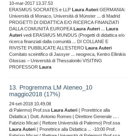
10-mar-2017 13.37.53
ERASMUS SOCRATES e LLP
Laura
Auteri
GERMANIA:
Università di Monaco, Università di Münster ... di Madrid
PROGETTI DI DIDATTICA E/O RICERCA FINANZIATI
DALLA COMUNITÀ EUROPEA
Laura
Auteri
...
Laura
Auteri
vedi ERASMUS MUNDUS (Progetti di didattica e/o
ricerca finanziati dalla comunità ... DI COLLANE E
RIVISTE PUBBLICATE ALL’ESTERO
Laura
Auteri
Comitato sceintifico di Jassyer ... neogreca, Kentro Ellinikis
Glossas – Università di Thessaloniki VISITING
PROFESSOR
Laura
13. Progremma LM Ateneo_10
maggio2018 (17%)
24-set-2018 10.49.08
di Palermo) Prof.ssa
Laura
Auteri
( Prorettrice alla
Didattica ) Dott. Antonio Romeo ( Direttore Generale ... .
Fabrizio Micari ( Rettore Università di Palermo) Prof.ssa
Laura
Auteri
( Prorettrice alla Didattica ... -10:00 Prof.
Fabrizio Micari ( Rettore Università di Palermo) Prof.ssa