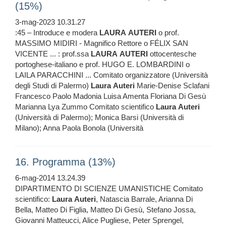
(15%)
3-mag-2023 10.31.27
:45 – Introduce e modera
LAURA
AUTERI
o prof.
MASSIMO MIDIRI - Magnifico Rettore o FÉLIX SAN
VICENTE ... : prof.ssa
LAURA
AUTERI
ottocentesche
portoghese-italiano e prof. HUGO E. LOMBARDINI o
LAILA PARACCHINI ... Comitato organizzatore (Università
degli Studi di Palermo)
Laura
Auteri
Marie-Denise Sclafani
Francesco Paolo Madonia Luisa Amenta Floriana Di Gesù
Marianna Lya Zummo Comitato scientifico
Laura
Auteri
(Università di Palermo); Monica Barsi (Università di
Milano); Anna Paola Bonola (Università
16. Programma (13%)
6-mag-2014 13.24.39
DIPARTIMENTO DI SCIENZE UMANISTICHE Comitato
scientifico:
Laura
Auteri
, Natascia Barrale, Arianna Di
Bella, Matteo Di Figlia, Matteo Di Gesù, Stefano Jossa,
Giovanni Matteucci, Alice Pugliese, Peter Sprengel,