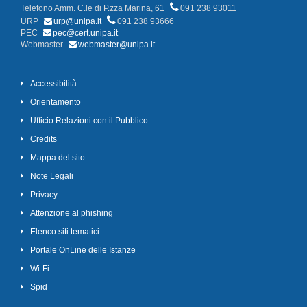
Telefono Amm. C.le di P.zza Marina, 61
091 238 93011
URP
urp@unipa.it
091 238 93666
PEC
pec@cert.unipa.it
Webmaster
webmaster@unipa.it
Accessibilità
Orientamento
Ufficio Relazioni con il Pubblico
Credits
Mappa del sito
Note Legali
Privacy
Attenzione al phishing
Elenco siti tematici
Portale OnLine delle Istanze
Wi-Fi
Spid