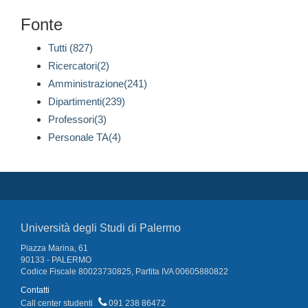
Fonte
Tutti (827)
Ricercatori(2)
Amministrazione(241)
Dipartimenti(239)
Professori(3)
Personale TA(4)
Università degli Studi di Palermo
Piazza Marina, 61
90133 - PALERMO
Codice Fiscale 80023730825, Partita IVA 00605880822
Contatti
Call center studenti
091 238 86472