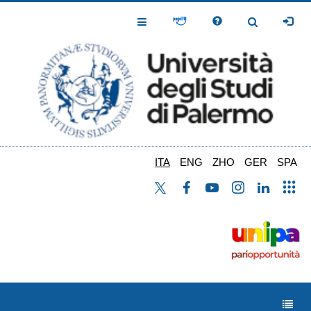
Salta
al
Toggle
Toggle
contenuto
Navigation
Navigation
principale
ITA
ENG
ZHO
GER
SPA