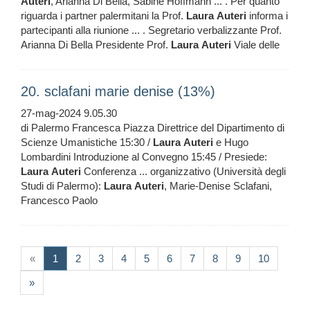
Auteri
, Arianna Di Bella, Sabine Hoffmann ... . Per quanto
riguarda i partner palermitani la Prof.
Laura
Auteri
informa i
partecipanti alla riunione ... . Segretario verbalizzante Prof.
Arianna Di Bella Presidente Prof.
Laura
Auteri
Viale delle
20. sclafani marie denise (13%)
27-mag-2024 9.05.30
di Palermo Francesca Piazza Direttrice del Dipartimento di
Scienze Umanistiche 15:30 /
Laura
Auteri
e Hugo
Lombardini Introduzione al Convegno 15:45 / Presiede:
Laura
Auteri
Conferenza ... organizzativo (Università degli
Studi di Palermo):
Laura
Auteri
, Marie-Denise Sclafani,
Francesco Paolo
(current)
«
1
2
3
4
5
6
7
8
9
10
»