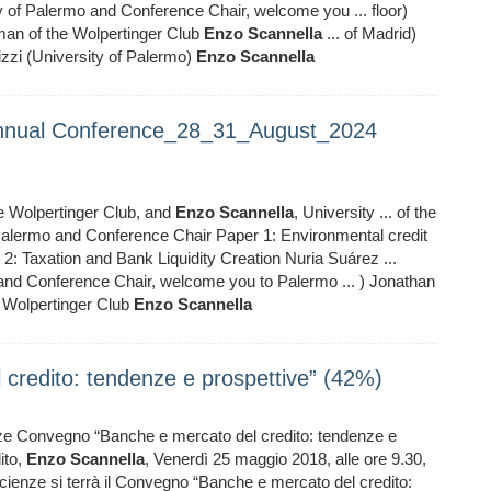
ty of Palermo and Conference Chair, welcome you ... floor)
man of the Wolpertinger Club
Enzo
Scannella
... of Madrid)
izzi (University of Palermo)
Enzo
Scannella
Annual Conference_28_31_August_2024
he Wolpertinger Club, and
Enzo
Scannella
, University ... of the
 Palermo and Conference Chair Paper 1: Environmental credit
2: Taxation and Bank Liquidity Creation Nuria Suárez ...
 and Conference Chair, welcome you to Palermo ... ) Jonathan
e Wolpertinger Club
Enzo
Scannella
credito: tendenze e prospettive” (42%)
enze Convegno “Banche e mercato del credito: tendenze e
ito,
Enzo
Scannella
, Venerdì 25 maggio 2018, alle ore 9.30,
 Scienze si terrà il Convegno “Banche e mercato del credito: