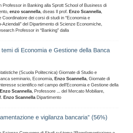
Professor in Banking alla Sprott School of Business di
ento,
enzo
scannella
, dseas Il prof.
Enzo
Scannella
,
e Coordinatore dei corsi di studi in “Economia e
Aziendali” del Dipartimento di Scienze Economiche,
esearch Professor in “Banking” dalla
su temi di Economia e Gestione della Banca
atistiche (Scuola Politecnica) Giornate di Studio e
 Banca seminario, Economia,
Enzo
Scannella
, Giornate di
e interesse scientifico nel campo dell’Economia e Gestione della
Enzo
Scannella
, Professore ... del Mercato Mobiliare,
f.
Enzo
Scannella
Dipartimento
lamentazione e vigilanza bancaria” (56%)
delle Scienze Convegno di Studi sul tema “Regolamentazione e