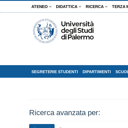
Salta
ATENEO
DIDATTICA
RICERCA
TERZA 
al
contenuto
principale
SEGRETERIE STUDENTI
DIPARTIMENTI
SCUOL
Ricerca avanzata per: