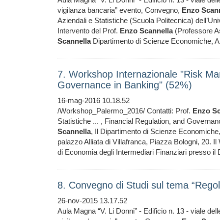
vigilanza bancaria” evento, Convegno,
Enzo
Scann
Aziendali e Statistiche (Scuola Politecnica) dell’Univ
Intervento del Prof.
Enzo
Scannella
(Professore As
Scannella
Dipartimento di Scienze Economiche, Azie
7. Workshop Internazionale "Risk Ma
Governance in Banking" (52%)
16-mag-2016 10.18.52
/Workshop_Palermo_2016/ Contatti: Prof.
Enzo
Sc
Statistiche ... , Financial Regulation, and Gover
Scannella
, Il Dipartimento di Scienze Economiche,
palazzo Alliata di Villafranca, Piazza Bologni, 20. 
di Economia degli Intermediari Finanziari presso il
8. Convegno di Studi sul tema “Rego
26-nov-2015 13.17.52
Aula Magna “V. Li Donni” - Edificio n. 13 - viale 