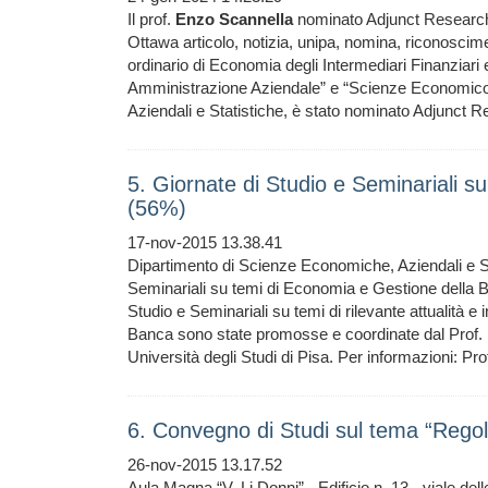
Il prof.
Enzo
Scannella
nominato Adjunct Research 
Ottawa articolo, notizia, unipa, nomina, riconoscim
ordinario di Economia degli Intermediari Finanziari 
Amministrazione Aziendale” e “Scienze Economico-
Aziendali e Statistiche, è stato nominato Adjunct R
5. Giornate di Studio e Seminariali 
(56%)
17-nov-2015 13.38.41
Dipartimento di Scienze Economiche, Aziendali e St
Seminariali su temi di Economia e Gestione della
Studio e Seminariali su temi di rilevante attualità 
Banca sono state promosse e coordinate dal Prof.
Università degli Studi di Pisa. Per informazioni: Pro
6. Convegno di Studi sul tema “Rego
26-nov-2015 13.17.52
Aula Magna “V. Li Donni” - Edificio n. 13 - viale 