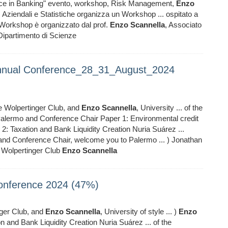
nance in Banking" evento, workshop, Risk Management,
Enzo
 Aziendali e Statistiche organizza un Workshop ... ospitato a
Il Workshop è organizzato dal prof.
Enzo
Scannella
, Associato
 Dipartimento di Scienze
Annual Conference_28_31_August_2024
he Wolpertinger Club, and
Enzo
Scannella
, University ... of the
 Palermo and Conference Chair Paper 1: Environmental credit
2: Taxation and Bank Liquidity Creation Nuria Suárez ...
 and Conference Chair, welcome you to Palermo ... ) Jonathan
e Wolpertinger Club
Enzo
Scannella
onference 2024 (47%)
nger Club, and
Enzo
Scannella
, University of style ... )
Enzo
n and Bank Liquidity Creation Nuria Suárez ... of the