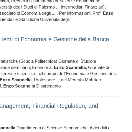
ella
, Presso il Dipartimento di Scienze Economiche,
ersità degli Studi di Palermo ... Intermediari Finanziari);
sociato di Economia degli ... . Per informazioni: Prof.
Enzo
ndali e Statistiche Università degli
su temi di Economia e Gestione della Banca
atistiche (Scuola Politecnica) Giornate di Studio e
 Banca seminario, Economia,
Enzo
Scannella
, Giornate di
e interesse scientifico nel campo dell’Economia e Gestione della
Enzo
Scannella
, Professore ... del Mercato Mobiliare,
f.
Enzo
Scannella
Dipartimento
anagement, Financial Regulation, and
annella
Dipartimento di Scienze Economiche, Aziendali e