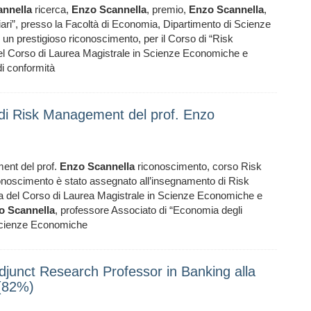
annella
ricerca,
Enzo
Scannella
, premio,
Enzo
Scannella
,
iari”, presso la Facoltà di Economia, Dipartimento di Scienze
un prestigioso riconoscimento, per il Corso di “Risk
 del Corso di Laurea Magistrale in Scienze Economiche e
 di conformità
so di Risk Management del prof. Enzo
ment del prof.
Enzo
Scannella
riconoscimento, corso Risk
conoscimento è stato assegnato all’insegnamento di Risk
tica del Corso di Laurea Magistrale in Scienze Economiche e
o
Scannella
, professore Associato di “Economia degli
i Scienze Economiche
Adjunct Research Professor in Banking alla
 (82%)