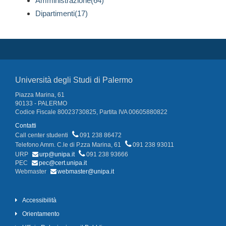
Amministrazione(64)
Dipartimenti(17)
Università degli Studi di Palermo
Piazza Marina, 61
90133 - PALERMO
Codice Fiscale 80023730825, Partita IVA 00605880822
Contatti
Call center studenti
091 238 86472
Telefono Amm. C.le di P.zza Marina, 61
091 238 93011
URP
urp@unipa.it
091 238 93666
PEC
pec@cert.unipa.it
Webmaster
webmaster@unipa.it
Accessibilità
Orientamento