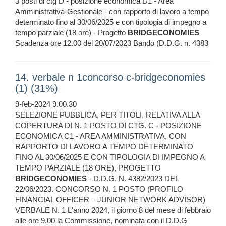
3 posti di ctg D - posizione economica D1 - Area
Amministrativa-Gestionale - con rapporto di lavoro a tempo
determinato fino al 30/06/2025 e con tipologia di impegno a
tempo parziale (18 ore) - Progetto
BRIDGECONOMIES
Scadenza ore 12.00 del 20/07/2023 Bando (D.D.G. n. 4383
14. verbale n 1concorso c-bridgeconomies
(1) (31%)
9-feb-2024 9.00.30
SELEZIONE PUBBLICA, PER TITOLI, RELATIVA ALLA
COPERTURA DI N. 1 POSTO DI CTG. C - POSIZIONE
ECONOMICA C1 - AREA AMMINISTRATIVA, CON
RAPPORTO DI LAVORO A TEMPO DETERMINATO
FINO AL 30/06/2025 E CON TIPOLOGIA DI IMPEGNO A
TEMPO PARZIALE (18 ORE), PROGETTO
BRIDGECONOMIES
- D.D.G. N. 4382/2023 DEL
22/06/2023. CONCORSO N. 1 POSTO (PROFILO
FINANCIAL OFFICER – JUNIOR NETWORK ADVISOR)
VERBALE N. 1 L'anno 2024, il giorno 8 del mese di febbraio
alle ore 9.00 la Commissione, nominata con il D.D.G