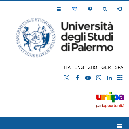
Salta
al
Toggle
Toggle
contenuto
Navigation
Navigation
principale
ITA
ENG
ZHO
GER
SPA