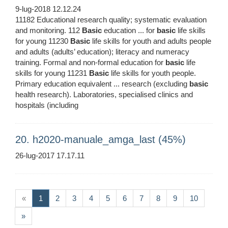
9-lug-2018 12.12.24
11182 Educational research quality; systematic evaluation
and monitoring. 112
Basic
education ... for
basic
life skills
for young 11230
Basic
life skills for youth and adults people
and adults (adults’ education); literacy and numeracy
training. Formal and non-formal education for
basic
life
skills for young 11231
Basic
life skills for youth people.
Primary education equivalent ... research (excluding
basic
health research). Laboratories, specialised clinics and
hospitals (including
20. h2020-manuale_amga_last (45%)
26-lug-2017 17.17.11
(current)
«
1
2
3
4
5
6
7
8
9
10
»