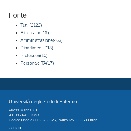
Fonte
Tutti (2122)
Ricercatori(19)
Amministrazione(463)
Dipartimenti(718)
Professori(10)
Personale TA(17)
Università degli Studi di Palermo
Piazza Marina, 61
90133 - PALERMO
Codice Fiscale 80023730825, Partita IVA 00605880822
Contatti