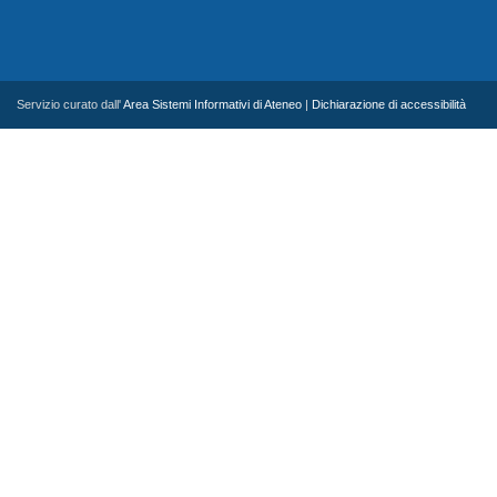
Servizio curato dall'
Area Sistemi Informativi di Ateneo
|
Dichiarazione di accessibilità