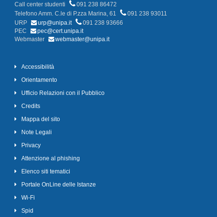
Call center studenti
091 238 86472
Telefono Amm. C.le di P.zza Marina, 61
091 238 93011
URP
urp@unipa.it
091 238 93666
PEC
pec@cert.unipa.it
Webmaster
webmaster@unipa.it
Accessibilità
Orientamento
Ufficio Relazioni con il Pubblico
Credits
Mappa del sito
Note Legali
Privacy
Attenzione al phishing
Elenco siti tematici
Portale OnLine delle Istanze
Wi-Fi
Spid