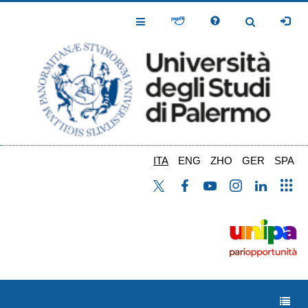
Salta
al
Toggle
Toggle
contenuto
Navigation
Navigation
principale
ITA
ENG
ZHO
GER
SPA