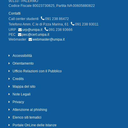
90133 - PALERMO
Codice Fiscale 80023730825, Partita IVA 00605880822
Contatti
Call center studenti
091 238 86472
Telefono Amm. C.le di P.zza Marina, 61
091 238 93011
URP
urp@unipa.it
091 238 93666
PEC
pec@cert.unipa.it
Webmaster
webmaster@unipa.it
Accessibilità
Orientamento
Ufficio Relazioni con il Pubblico
Credits
Mappa del sito
Note Legali
Privacy
Attenzione al phishing
Elenco siti tematici
Portale OnLine delle Istanze