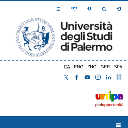
Salta
al
Toggle
Toggle
contenuto
Navigation
Navigation
principale
ITA
ENG
ZHO
GER
SPA