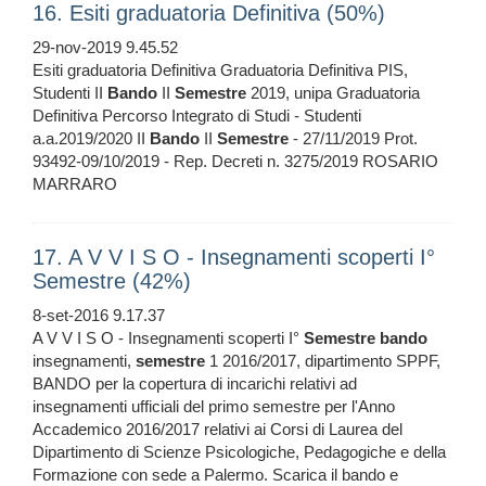
16. Esiti graduatoria Definitiva (50%)
29-nov-2019 9.45.52
Esiti graduatoria Definitiva Graduatoria Definitiva PIS,
Studenti II
Bando
II
Semestre
2019, unipa Graduatoria
Definitiva Percorso Integrato di Studi - Studenti
a.a.2019/2020 II
Bando
II
Semestre
- 27/11/2019 Prot.
93492-09/10/2019 - Rep. Decreti n. 3275/2019 ROSARIO
MARRARO
17. A V V I S O - Insegnamenti scoperti I°
Semestre (42%)
8-set-2016 9.17.37
A V V I S O - Insegnamenti scoperti I°
Semestre
bando
insegnamenti,
semestre
1 2016/2017, dipartimento SPPF,
BANDO per la copertura di incarichi relativi ad
insegnamenti ufficiali del primo semestre per l'Anno
Accademico 2016/2017 relativi ai Corsi di Laurea del
Dipartimento di Scienze Psicologiche, Pedagogiche e della
Formazione con sede a Palermo. Scarica il bando e