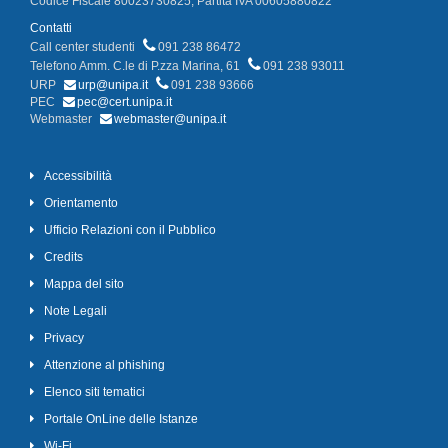
Codice Fiscale 80023730825, Partita IVA 00605880822
Contatti
Call center studenti
091 238 86472
Telefono Amm. C.le di P.zza Marina, 61
091 238 93011
URP
urp@unipa.it
091 238 93666
PEC
pec@cert.unipa.it
Webmaster
webmaster@unipa.it
Accessibilità
Orientamento
Ufficio Relazioni con il Pubblico
Credits
Mappa del sito
Note Legali
Privacy
Attenzione al phishing
Elenco siti tematici
Portale OnLine delle Istanze
Wi-Fi