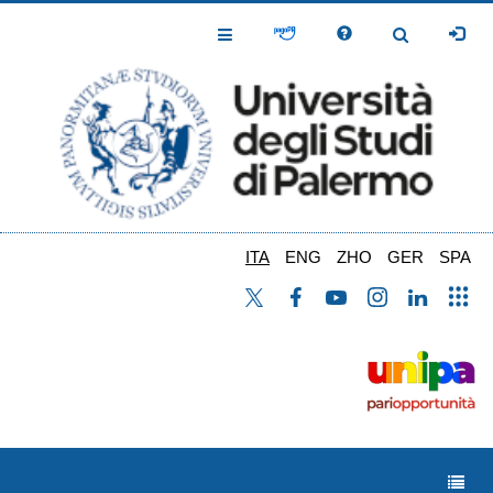
Salta
al
Toggle
Toggle
contenuto
Navigation
Navigation
principale
ITA
ENG
ZHO
GER
SPA