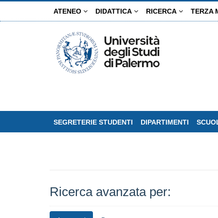
Salta
ATENEO
DIDATTICA
RICERCA
TERZA 
al
contenuto
principale
SEGRETERIE STUDENTI
DIPARTIMENTI
SCUOL
Ricerca avanzata per: