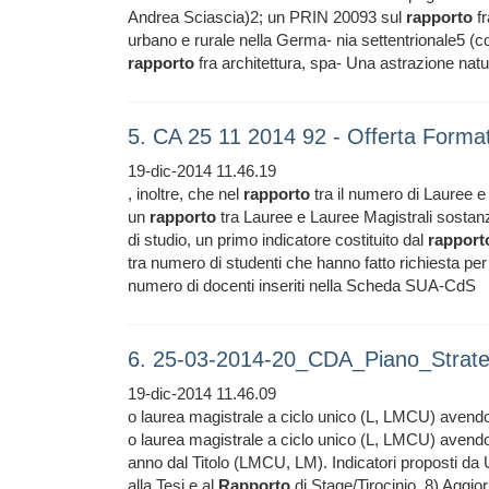
Andrea Sciascia)2; un PRIN 20093 sul
rapporto
fr
urbano e rurale nella Germa- nia settentrionale5 (coo
rapporto
fra architettura, spa- Una astrazione natur
5. CA 25 11 2014 92 - Offerta Forma
19-dic-2014 11.46.19
, inoltre, che nel
rapporto
tra il numero di Lauree 
un
rapporto
tra Lauree e Lauree Magistrali sostanzi
di studio, un primo indicatore costituito dal
rapport
tra numero di studenti che hanno fatto richiesta per il
numero di docenti inseriti nella Scheda SUA-CdS
6. 25-03-2014-20_CDA_Piano_Strate
19-dic-2014 11.46.09
o laurea magistrale a ciclo unico (L, LMCU) aven
o laurea magistrale a ciclo unico (L, LMCU) aven
anno dal Titolo (LMCU, LM). Indicatori proposti d
alla Tesi e al
Rapporto
di Stage/Tirocinio. 8) Aggior