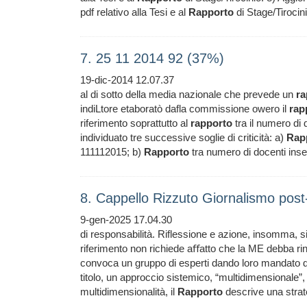
pdf relativo alla Tesi e al
Rapporto
di Stage/Tirocin
7. 25 11 2014 92 (37%)
19-dic-2014 12.07.37
al di sotto della media nazionale che prevede un
ra
indiLtore etaboratò dafla commissione owero il
rap
riferimento soprattutto al
rapporto
tra il numero di 
individuato tre successive soglie di criticità: a)
Rap
111112015; b)
Rapporto
tra numero di docenti ins
8. Cappello Rizzuto Giornalismo post
9-gen-2025 17.04.30
di responsabilità. Riflessione e azione, insomma, 
riferimento non richiede aﬀatto che la ME debba rin
convoca un gruppo di esperti dando loro mandato d
titolo, un approccio sistemico, “multidimensionale”
multidimensionalità, il
Rapporto
descrive una strat