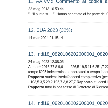
11. AA.VV.x_Commento_al_codice_an
22-mag-2013 10.53.44
’’, ‘‘Il punto su ...’’. Hanno accettato di far parte de
12. SUA 2023 (32%)
14-mar-2024 21.15.14
13. Indi18_0820106202600001_0820
24-mag-2023 12.08.05
Ateneo* 2016 77 8 9,6 - - - 226,5 19,5 11,6 251,7 2
tempo iC05 indeterminato, ricercatori a tempo indete
Rapporto
studenti iscritti/docenti complessivo (pes
- 103,5 3,5 29,2 105,7 3,8 27,7
Rapporto
studenti i
Rapporto
tutor in possesso di Dottorato di Ricerca /
14. Indi19_0820106202600001_0820