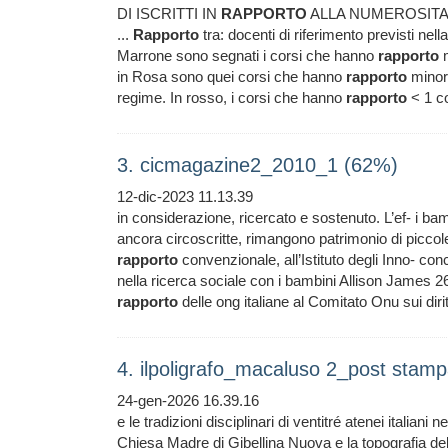
DI ISCRITTI IN
RAPPORTO
ALLA NUMEROSITA’ MI
...
Rapporto
tra: docenti di riferimento previsti ne
Marrone sono segnati i corsi che hanno
rapporto
m
in Rosa sono quei corsi che hanno
rapporto
minore
regime. In rosso, i corsi che hanno
rapporto
< 1 co
3. cicmagazine2_2010_1 (62%)
12-dic-2023 11.13.39
in considerazione, ricercato e sostenuto. L’ef- i ba
ancora circoscritte, rimangono patrimonio di piccole
rapporto
convenzionale, all’Istituto degli Inno- conci
nella ricerca sociale con i bambini Allison James 
rapporto
delle ong italiane al Comitato Onu sui dirit
4. ilpoligrafo_macaluso 2_post stam
24-gen-2026 16.39.16
e le tradizioni disciplinari di ventitré atenei italiani 
Chiesa Madre di Gibellina Nuova e la topografia dell