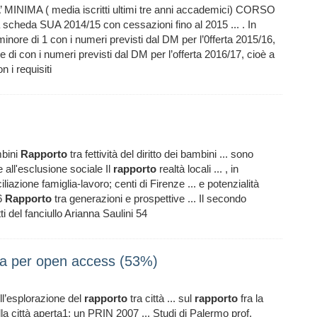
NIMA ( media iscritti ultimi tre anni accademici) CORSO
lla scheda SUA 2014/15 con cessazioni fino al 2015 ... . In
inore di 1 con i numeri previsti dal DM per l’0fferta 2015/16,
 di con i numeri previsti dal DM per l’offerta 2016/17, cioè a
n i requisiti
mbini
Rapporto
tra fettività del diritto dei bambini ... sono
 all'esclusione sociale Il
rapporto
realtà locali ... , in
liazione famiglia-lavoro; centi di Firenze ... e potenzialità
26
Rapporto
tra generazioni e prospettive ... Il secondo
ti del fanciullo Arianna Saulini 54
pa per open access (53%)
nell’esplorazione del
rapporto
tra città ... sul
rapporto
fra la
a città aperta1; un PRIN 2007 ... Studi di Palermo prof.