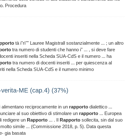
io. Procedura
pporto
tà i"rì"" Lauree Magistrall sostanzialmente ... ; un altro
porto
tra numero di studenti che hanno i" ... , si deve fare
docenti inseriti nella Scheda SUA-CdS e il numero ... ha
porto
tra numero di docenti inseriti ... per quiescenza al
eriti nella Scheda SUA-CdS e il numero minimo
-verita-ME (cap.4) (37%)
si alimentano reciprocamente in un
rapporto
dialettico ...
unciare al suo obiettivo di stimolare un
rapporto
... Europea
i redigere un
Rapporto
... . Il
Rapporto
sollecita, sin dal suo
, molto simile ... (Commissione 2018, p. 5). Data questa
e- gia basata