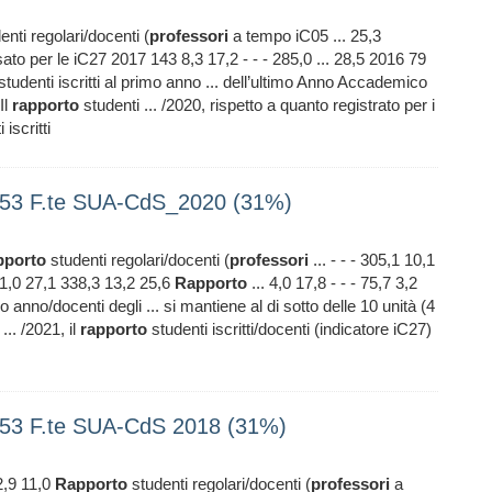
nti regolari/docenti (
professori
a tempo iC05 ... 25,3
ato per le iC27 2017 143 8,3 17,2 - - - 285,0 ... 28,5 2016 79
studenti iscritti al primo anno ... dell’ultimo Anno Accademico
Il
rapporto
studenti ... /2020, rispetto a quanto registrato per i
 iscritti
53 F.te SUA-CdS_2020 (31%)
pporto
studenti regolari/docenti (
professori
... - - - 305,1 10,1
11,0 27,1 338,3 13,2 25,6
Rapporto
... 4,0 17,8 - - - 75,7 3,2
mo anno/docenti degli ... si mantiene al di sotto delle 10 unità (4
... /2021, il
rapporto
studenti iscritti/docenti (indicatore iC27)
53 F.te SUA-CdS 2018 (31%)
2,9 11,0
Rapporto
studenti regolari/docenti (
professori
a