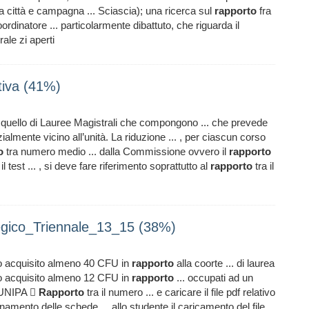
a città e campagna ... Sciascia); una ricerca sul
rapporto
fra
rdinatore ... particolarmente dibattuto, che riguarda il
ale zi aperti
tiva (41%)
e quello di Lauree Magistrali che compongono ... che prevede
almente vicino all’unità. La riduzione ... , per ciascun corso
o
tra numero medio ... dalla Commissione ovvero il
rapporto
 test ... , si deve fare riferimento soprattutto al
rapporto
tra il
gico_Triennale_13_15 (38%)
do acquisito almeno 40 CFU in
rapporto
alla coorte ... di laurea
do acquisito almeno 12 CFU in
rapporto
... occupati ad un
a UNIPA 
Rapporto
tra il numero ... e caricare il file pdf relativo
namento delle schede ... allo studente il caricamento del file