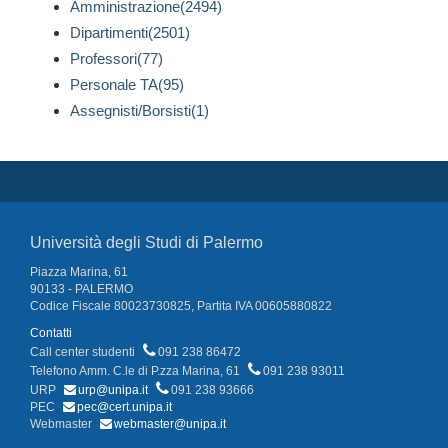
Amministrazione(2494)
Dipartimenti(2501)
Professori(77)
Personale TA(95)
Assegnisti/Borsisti(1)
Università degli Studi di Palermo
Piazza Marina, 61
90133 - PALERMO
Codice Fiscale 80023730825, Partita IVA 00605880822
Contatti
Call center studenti
091 238 86472
Telefono Amm. C.le di P.zza Marina, 61
091 238 93011
URP
urp@unipa.it
091 238 93666
PEC
pec@cert.unipa.it
Webmaster
webmaster@unipa.it