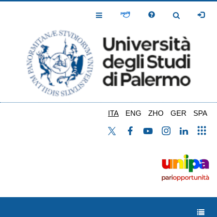
Salta
al
Toggle
Toggle
contenuto
Navigation
Navigation
principale
ITA
ENG
ZHO
GER
SPA