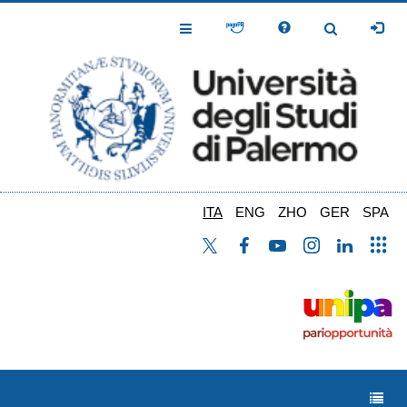
Salta
al
Toggle
Toggle
contenuto
Navigation
Navigation
principale
ITA
ENG
ZHO
GER
SPA