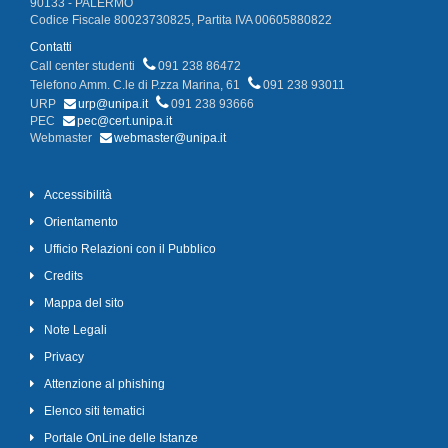
90133 - PALERMO
Codice Fiscale 80023730825, Partita IVA 00605880822
Contatti
Call center studenti
091 238 86472
Telefono Amm. C.le di P.zza Marina, 61
091 238 93011
URP
urp@unipa.it
091 238 93666
PEC
pec@cert.unipa.it
Webmaster
webmaster@unipa.it
Accessibilità
Orientamento
Ufficio Relazioni con il Pubblico
Credits
Mappa del sito
Note Legali
Privacy
Attenzione al phishing
Elenco siti tematici
Portale OnLine delle Istanze