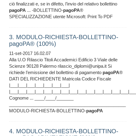
ciò finalizzati e, se in difetto, l’invio del relativo bollettino
pagoPA
... -BOLLETTINO-
pagoPA
®
SPECIALIZZAZIONE utente Microsoft: Print To PDF
3. MODULO-RICHIESTA-BOLLETTINO-
pagoPA® (100%)
11-set-2017 16.02.07
Alla U.O Rilascio Titoli Accademici Edificio 3 Viale delle
Scienze 90128 Palermo rilascio_diplomi@unipa.it Si
richiede l’emissione del bollettino di pagamento
pagoPA
®
DATI DEL RICHIEDENTE Matricola Codice Fiscale
|___|___|___|___|___|___|___|
|___|___|___|___|___|___|___|___|___|___|___|___|___|___|___
Cognome ... ____/____/_______
________________________________________________
MODULO-RICHIESTA-BOLLETTINO-
pagoPA
4. MODULO-RICHIESTA-BOLLETTINO-