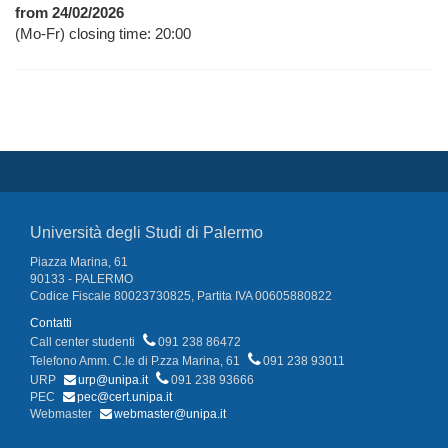
from 24/02/2026
(Mo-Fr) closing time: 20:00
Università degli Studi di Palermo
Piazza Marina, 61
90133 - PALERMO
Codice Fiscale 80023730825, Partita IVA 00605880822
Contatti
Call center studenti
091 238 86472
Telefono Amm. C.le di P.zza Marina, 61
091 238 93011
URP
urp@unipa.it
091 238 93666
PEC
pec@cert.unipa.it
Webmaster
webmaster@unipa.it