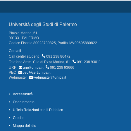
Università degli Studi di Palermo
Piazza Marina, 61
90133 - PALERMO
Codice Fiscale 80023730825, Partita IVA 00605880822
Contatti
Call center studenti
091 238 86472
Telefono Amm. C.le di P.zza Marina, 61
091 238 93011
URP
urp@unipa.it
091 238 93666
PEC
pec@cert.unipa.it
Webmaster
webmaster@unipa.it
Accessibilità
Orientamento
Ufficio Relazioni con il Pubblico
Credits
Mappa del sito