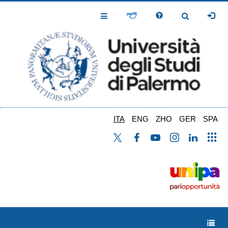
Salta
al
Toggle
Toggle
contenuto
Navigation
Navigation
principale
ITA
ENG
ZHO
GER
SPA