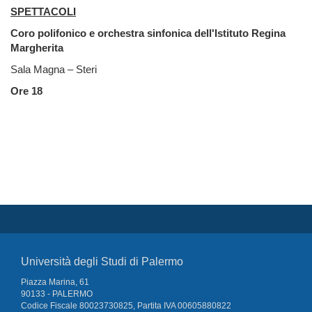
SPETTACOLI
Coro polifonico e orchestra sinfonica dell'Istituto Regina
Margherita
Sala Magna – Steri
Ore 18
Università degli Studi di Palermo
Piazza Marina, 61
90133 - PALERMO
Codice Fiscale 80023730825, Partita IVA 00605880822