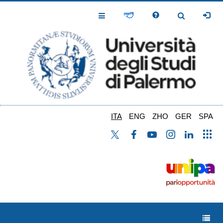
Salta
al
Toggle
Toggle
contenuto
Navigation
Navigation
principale
ITA
ENG
ZHO
GER
SPA