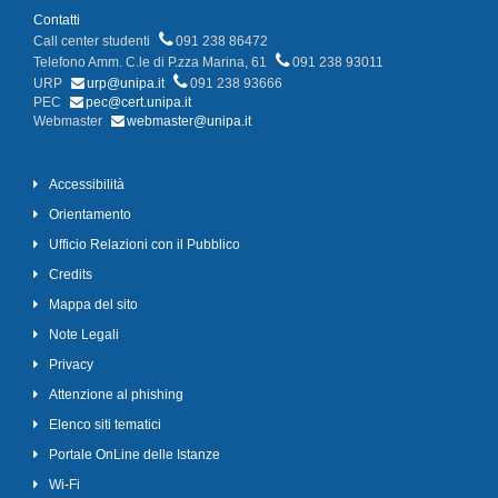
Contatti
Call center studenti
091 238 86472
Telefono Amm. C.le di P.zza Marina, 61
091 238 93011
URP
urp@unipa.it
091 238 93666
PEC
pec@cert.unipa.it
Webmaster
webmaster@unipa.it
Accessibilità
Orientamento
Ufficio Relazioni con il Pubblico
Credits
Mappa del sito
Note Legali
Privacy
Attenzione al phishing
Elenco siti tematici
Portale OnLine delle Istanze
Wi-Fi