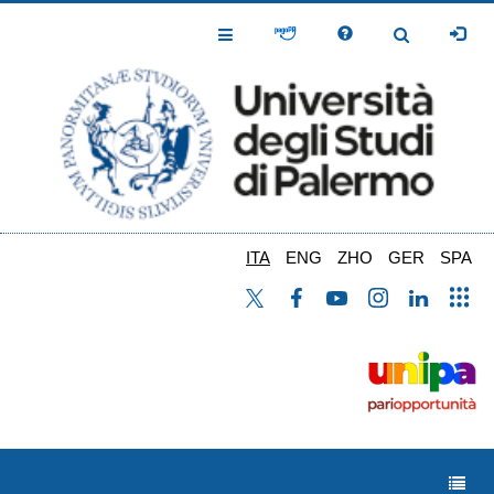
Salta
al
Toggle
Toggle
contenuto
Navigation
Navigation
principale
ITA
ENG
ZHO
GER
SPA