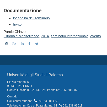
Documentazione
locandina del seminario
Invito
Parole Chiave:
Europa e Mediterraneo
,
2014
,
seminario internazionale
,
evento
Università degli Studi di Palermo
Piazza Marina, 61
90133 - PALERMO
Codice Fiscale 80023730825, Partita IVA 00605880822
Contatti
Call center studenti
091 238 86472
Telefono Amm. C.le di P.zza Marina, 61
091 238 93011