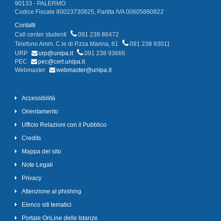
90133 - PALERMO
Codice Fiscale 80023730825, Partita IVA 00605880822
Contatti
Call center studenti
091 238 86472
Telefono Amm. C.le di P.zza Marina, 61
091 238 93011
URP
urp@unipa.it
091 238 93666
PEC
pec@cert.unipa.it
Webmaster
webmaster@unipa.it
Accessibilità
Orientamento
Ufficio Relazioni con il Pubblico
Credits
Mappa del sito
Note Legali
Privacy
Attenzione al phishing
Elenco siti tematici
Portale OnLine delle Istanze