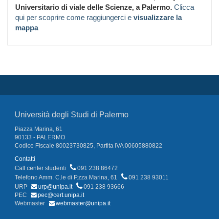
Universitario di viale delle Scienze, a Palermo.
Clicca
qui per scoprire come raggiungerci e
visualizzare la
mappa
Università degli Studi di Palermo
Piazza Marina, 61
90133 - PALERMO
Codice Fiscale 80023730825, Partita IVA 00605880822
Contatti
Call center studenti
091 238 86472
Telefono Amm. C.le di P.zza Marina, 61
091 238 93011
URP
urp@unipa.it
091 238 93666
PEC
pec@cert.unipa.it
Webmaster
webmaster@unipa.it