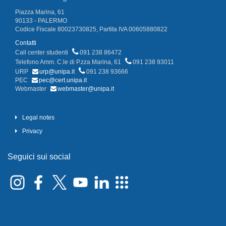
Piazza Marina, 61
90133 - PALERMO
Codice Fiscale 80023730825, Partita IVA 00605880822
Contatti
Call center studenti
091 238 86472
Telefono Amm. C.le di P.zza Marina, 61
091 238 93011
URP
urp@unipa.it
091 238 93666
PEC
pec@cert.unipa.it
Webmaster
webmaster@unipa.it
Legal notes
Privacy
Seguici sui social