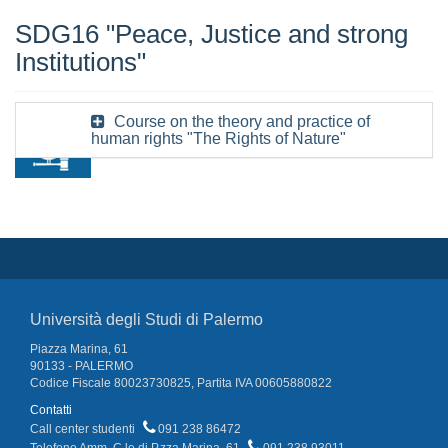
SDG16 "Peace, Justice and strong
Institutions"
Course on the theory and practice of
human rights "The Rights of Nature"
Università degli Studi di Palermo
Piazza Marina, 61
90133 - PALERMO
Codice Fiscale 80023730825, Partita IVA 00605880822
Contatti
Call center studenti
091 238 86472