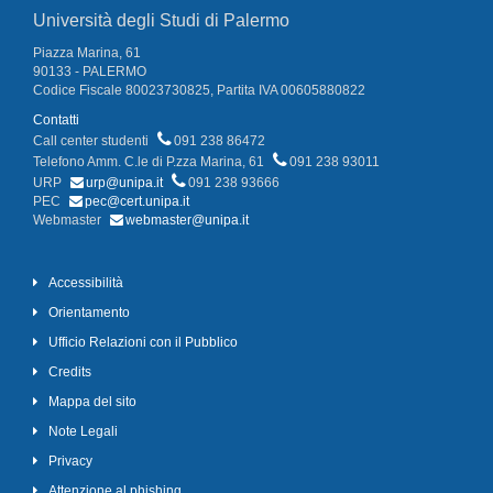
Università degli Studi di Palermo
Piazza Marina, 61
90133 - PALERMO
Codice Fiscale 80023730825, Partita IVA 00605880822
Contatti
Call center studenti
091 238 86472
Telefono Amm. C.le di P.zza Marina, 61
091 238 93011
URP
urp@unipa.it
091 238 93666
PEC
pec@cert.unipa.it
Webmaster
webmaster@unipa.it
Accessibilità
Orientamento
Ufficio Relazioni con il Pubblico
Credits
Mappa del sito
Note Legali
Privacy
Attenzione al phishing