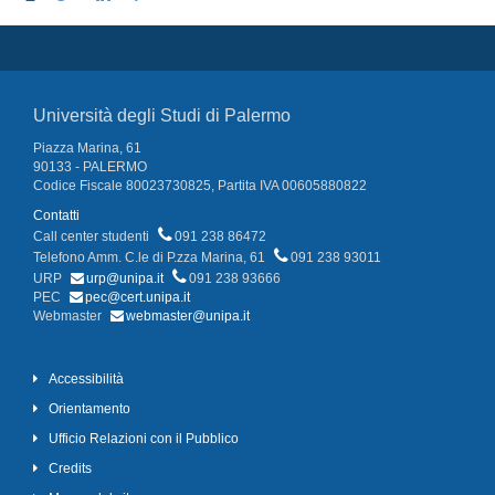
Università degli Studi di Palermo
Piazza Marina, 61
90133 - PALERMO
Codice Fiscale 80023730825, Partita IVA 00605880822
Contatti
Call center studenti
091 238 86472
Telefono Amm. C.le di P.zza Marina, 61
091 238 93011
URP
urp@unipa.it
091 238 93666
PEC
pec@cert.unipa.it
Webmaster
webmaster@unipa.it
Accessibilità
Orientamento
Ufficio Relazioni con il Pubblico
Credits