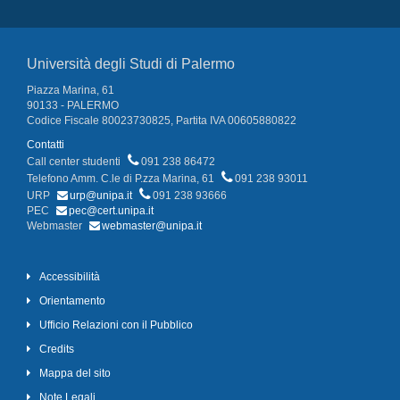
Università degli Studi di Palermo
Piazza Marina, 61
90133 - PALERMO
Codice Fiscale 80023730825, Partita IVA 00605880822
Contatti
Call center studenti
091 238 86472
Telefono Amm. C.le di P.zza Marina, 61
091 238 93011
URP
urp@unipa.it
091 238 93666
PEC
pec@cert.unipa.it
Webmaster
webmaster@unipa.it
Accessibilità
Orientamento
Ufficio Relazioni con il Pubblico
Credits
Mappa del sito
Note Legali